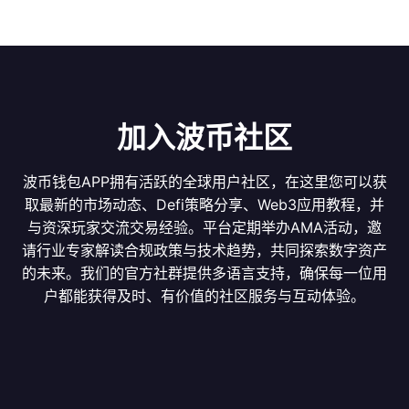
加入波币社区
波币钱包APP拥有活跃的全球用户社区，在这里您可以获
取最新的市场动态、Defi策略分享、Web3应用教程，并
与资深玩家交流交易经验。平台定期举办AMA活动，邀
请行业专家解读合规政策与技术趋势，共同探索数字资产
的未来。我们的官方社群提供多语言支持，确保每一位用
户都能获得及时、有价值的社区服务与互动体验。