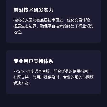
前沿技术研发实力
持续投入区块链底层技术研发，优化交易体验，
拓展生态边界，确保平台技术始终处于行业领先
地位。
专业用户支持体系
7x24小时多语言客服，配合详尽的使用指南与
社区支持，为用户提供及时、专业的服务与问题
解决方案。