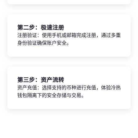
第二步：极速注册
注册验证：使用手机或邮箱完成注册，通过多重
身份验证确保账户安全。
第三步：资产流转
资产充值：选择支持的币种进行充值，体验冷热
钱包隔离下的安全存储与交易。