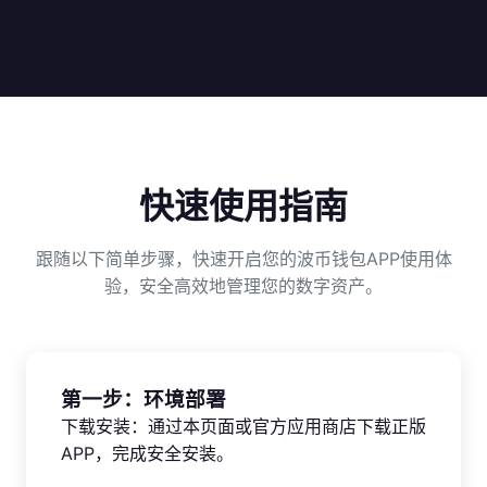
快速使用指南
跟随以下简单步骤，快速开启您的波币钱包APP使用体
验，安全高效地管理您的数字资产。
第一步：环境部署
下载安装：通过本页面或官方应用商店下载正版
APP，完成安全安装。