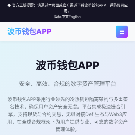
◆ 官方正版提醒：请通过本页面或官方渠道下载波币钱包APP，谨防假冒应
用。
简体中文
English
≡
波币钱包APP
◆ 首页
◆ 应用下载
波币钱包APP
◆ 为何选择
安全、高效、合规的数字资产管理平台
◆ 行情中心
波币钱包APP采用行业领先的冷热钱包隔离架构与多重签
◆ 使用指南
名技术，确保用户资产安全无虞。平台集成极速撮合引
擎，支持现货与合约交易，无缝对接Defi生态与Web3应
用，在全球合规框架下为用户提供专业、可靠的数字资产
◆ 社区
管理体验。